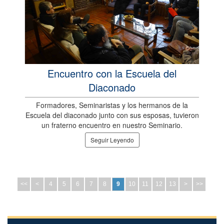
Encuentro con la Escuela del
Diaconado
Formadores, Seminaristas y los hermanos de la
Escuela del diaconado junto con sus esposas, tuvieron
un fraterno encuentro en nuestro Seminario.
Seguir Leyendo
<<
<
4
5
6
7
8
9
10
11
12
13
>
>>