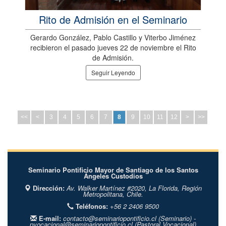
Rito de Admisión en el Seminario
Gerardo González, Pablo Castillo y Viterbo Jiménez
recibieron el pasado jueves 22 de noviembre el Rito
de Admisión.
Seguir Leyendo
<<
<
3
4
5
6
7
8
9
10
11
12
>
>>
Seminario Pontificio Mayor de Santiago de los Santos
Ángeles Custodios
Dirección:
Av. Walker Martínez #2020,
La Florida,
Región
Metropolitana,
Chile.
Teléfonos:
+56 2 2406 9500
E-mail:
contacto@seminariopontificio.cl
(Seminario) -
pvocacional@seminariopontificio.cl
(Pastoral Vocacional)