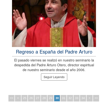
Regreso a España del Padre Arturo
El pasado viernes se realizó en nuestro seminario la
despedida del Padre Arturo Otero, director espiritual
de nuestro seminario desde el año 2006.
Seguir Leyendo
<<
<
25
26
27
28
29
30
31
32
33
34
>
>>