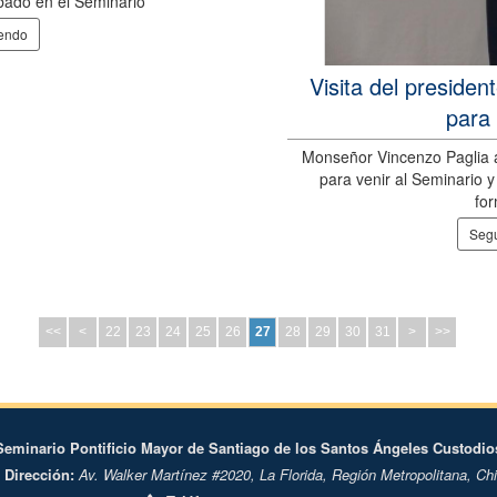
bado en el Seminario
yendo
Visita del presiden
para 
Monseñor Vincenzo Paglia a
para venir al Seminario y
fo
Segu
<<
<
22
23
24
25
26
27
28
29
30
31
>
>>
Seminario Pontificio Mayor de Santiago de los Santos Ángeles Custodio
Dirección:
Av. Walker Martínez #2020,
La Florida,
Región Metropolitana,
Chi