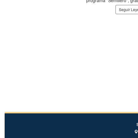
programa "Semillero", gra
Seguir Le