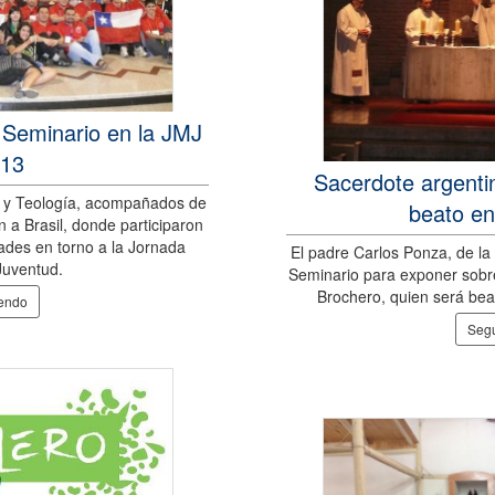
l Seminario en la JMJ
013
Sacerdote argenti
ía y Teología, acompañados de
beato en
n a Brasil, donde participaron
dades en torno a la Jornada
El padre Carlos Ponza, de la 
Juventud.
Seminario para exponer sobre
Brochero, quien será bea
yendo
Segu