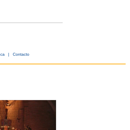
eca
|
Contacto